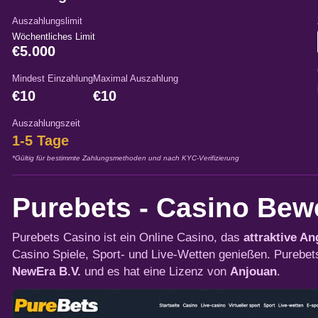
Auszahlungslimit
Wöchentliches Limit
€5.000
Mindest Einzahlung
Maximal Auszahlung
€10
€10
Auszahlungszeit
1-5 Tage
*Gültig für bestimmte Zahlungsmethoden und nach KYC-Verifizierung
Purebets - Casino Bew
Purebets Casino ist ein Online Casino, das
attraktive A
Casino Spiele, Sport- und Live-Wetten genießen. Purebe
NewEra B.V.
und es hat eine Lizenz von
Anjouan
.