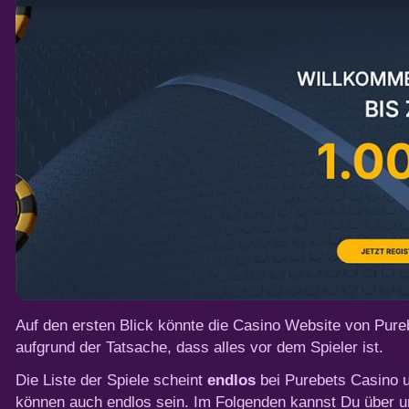
Auf den ersten Blick könnte die Casino Website von Pure
aufgrund der Tatsache, dass alles vor dem Spieler ist.
Die Liste der Spiele scheint
endlos
bei Purebets Casino 
können auch endlos sein. Im Folgenden kannst Du über 