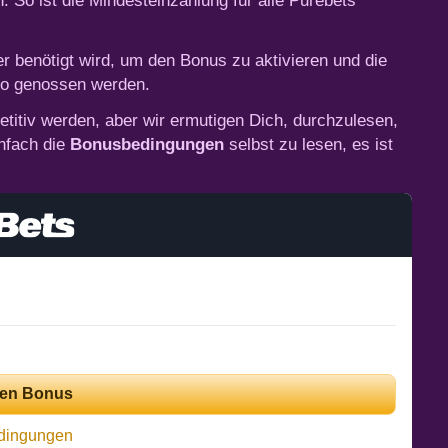
 So ist die Mindesteinzahlung für alle Purebets
er benötigt wird, um den Bonus zu aktivieren und die
ino genossen werden.
titiv werden, aber wir ermutigen Dich, durchzulesen,
nfach die
Bonusbedingungen
selbst zu lesen, es ist
nen Bonus
dingungen