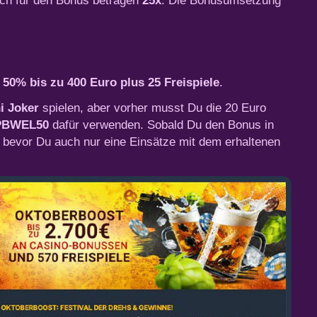
auch für den Bonus betragen
25x
. Die Bonusumsetzung
n
50% bis zu 400 Euro plus 25 Freispiele
.
i Joker
spielen, aber vorher musst Du die 20 Euro
PBWEL50
dafür verwenden. Sobald Du den Bonus in
 bevor Du auch nur eine Einsätze mit dem erhaltenen