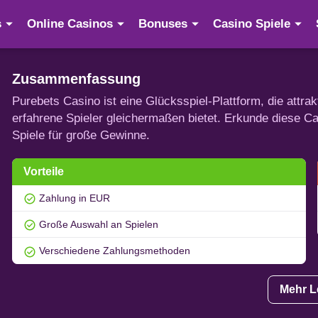
s
Online Casinos
Bonuses
Casino Spiele
Zusammenfassung
Purebets Casino ist eine Glücksspiel-Plattform, die attra
erfahrene Spieler gleichermaßen bietet. Erkunde diese C
Spiele für große Gewinne.
Vorteile
Zahlung in EUR
Große Auswahl an Spielen
Verschiedene Zahlungsmethoden
Mehr L