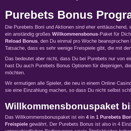
Purebets Bonus Prog
Die Purebets Boni und Aktionen sind eher enttäuschend, 
ein anständig großes
Willkommensbonus
-Paket für Dic
Reload Bonus
, den Du einmal pro Woche beanspruchen ka
Tatsache, dass es sehr wenige Freispiele gibt, die mit de
Das bedeutet aber nicht, dass Du bei Purebets nur von e
hast Du auch Purebets Bonus Optionen für diejenigen, di
möchten.
Wir ermutigen alle Spieler, die neu in einem Online Casin
sie eine Einzahlung machen, so dass Du nicht selbst sch
Willkommensbonuspaket bis
Das Willkommensbonuspaket ist ein
4 in 1 Purebets Bo
Freispiele
gewährt. Der Purebets Bonus ist also in 4 Einza