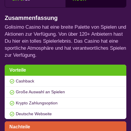
Zusammenfassung
Golisimo Casino hat eine breite Palette von Spielen und
Aktionen zur Verfügung. Von über 120+ Anbietern hast
Du hier ein tolles Spielerlebnis. Das Casino hat eine
sportliche Atmosphäre und hat verantwortliches Spielen
zur Verfügung.
Vorteile
Cashback
Große Auswahl an Spielen
Krypto Zahlungsoption
Deutsche Webseite
Nachteile