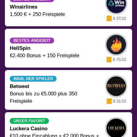
Winairlines
1.500 € + 250 Freispiele
9.37/10
BESTES ANGEBOT
HellSpin
€2.400 Bonus + 150 Freispiele
8.75/10
WAHL DER SPIELER
Betwest
Bonus bis zu €5.000 plus 350
Freispiele
9.31/10
UNSER FAVORIT
Luckera Casino
€10 ohne Einzahlung + €2.000 Bonus +