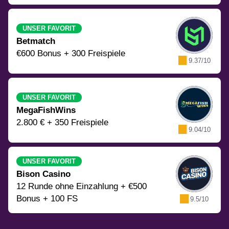
UNSER FAVORIT
Betmatch
€600 Bonus + 300 Freispiele
9.37/10
UNSER FAVORIT
MegaFishWins
2.800 € + 350 Freispiele
9.04/10
UNSER FAVORIT
Bison Casino
12 Runde ohne Einzahlung + €500
Bonus + 100 FS
9.5/10