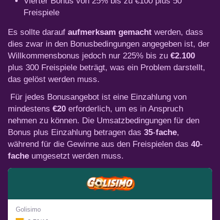
Vierter Bonus von 25% bis zu €100 plus 50
Freispiele
Es sollte darauf
aufmerksam gemacht
werden, dass
dies zwar in den Bonusbedingungen angegeben ist, der
Willkommensbonus jedoch nur 225% bis zu
€2.100
plus 300 Freispiele beträgt, was ein Problem darstellt,
das gelöst werden muss.
Für jedes Bonusangebot ist eine Einzahlung von
mindestens
€20
erforderlich, um es in Anspruch
nehmen zu können. Die Umsatzbedingungen für den
Bonus plus Einzahlung betragen das
35
-
fache
,
während für die Gewinne aus den Freispielen das
40
-
fache
umgesetzt werden muss.
Golisimo