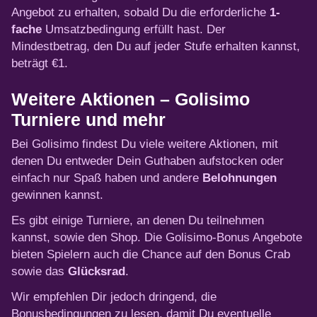
Angebot zu erhalten, sobald Du die erforderliche
1-
fache
Umsatzbedingung erfüllt hast. Der
Mindestbetrag, den Du auf jeder Stufe erhalten kannst,
beträgt €1.
Weitere Aktionen – Golisimo
Turniere und mehr
Bei Golisimo findest Du viele weitere Aktionen, mit
denen Du entweder Dein Guthaben aufstocken oder
einfach nur Spaß haben und andere
Belohnungen
gewinnen kannst.
Es gibt einige Turniere, an denen Du teilnehmen
kannst, sowie den Shop. Die Golisimo-Bonus Angebote
bieten Spielern auch die Chance auf den Bonus Crab
sowie das
Glücksrad
.
Wir empfehlen Dir jedoch dringend, die
Bonusbedingungen zu lesen, damit Du eventuelle