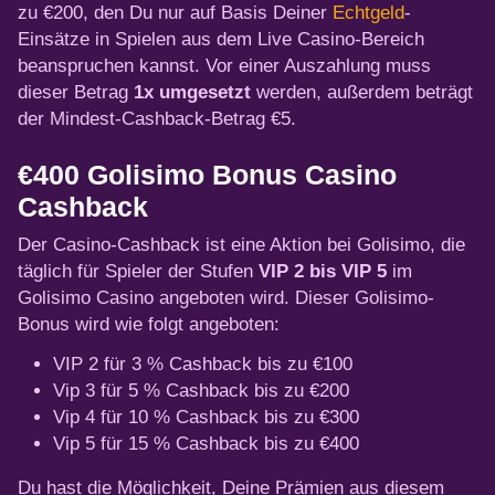
zu €200, den Du nur auf Basis Deiner
Echtgeld
-
Einsätze in Spielen aus dem Live Casino-Bereich
beanspruchen kannst. Vor einer Auszahlung muss
dieser Betrag
1x umgesetzt
werden, außerdem beträgt
der Mindest-Cashback-Betrag €5.
€400 Golisimo Bonus Casino
Cashback
Der Casino-Cashback ist eine Aktion bei Golisimo, die
täglich für Spieler der Stufen
VIP 2 bis VIP 5
im
Golisimo Casino angeboten wird. Dieser Golisimo-
Bonus wird wie folgt angeboten:
VIP 2 für 3 % Cashback bis zu €100
Vip 3 für 5 % Cashback bis zu €200
Vip 4 für 10 % Cashback bis zu €300
Vip 5 für 15 % Cashback bis zu €400
Du hast die Möglichkeit, Deine Prämien aus diesem