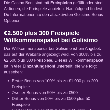
Die Casino Boni sind mit
Freispielen
gefüllt oder sind
Aktionen, die Freispiele anbieten. Nachfolgend findest
Du Informationen zu den attraktivsten Golisimo Bonus
Optionen.
€2.500 plus 300 Freispiele
Willkommenspaket bei Golisimo
Der Willkommensbonus bei Golisimo ist ein Angebot,
das auf der Website angezeigt wird, von 300% bis zu
€2.500 plus 300 Freispiele. Dieses Willkommenspaket
ist in
vier Einzahlungsboni
unterteilt, die wie folgt
aussehen:
Erster Bonus von 100% bis zu €1.000 plus 200
Freispiele
Zweiter Bonus von 50% bis zu €500
Dritter Bonus von 50% bis zu €500 plus 50
Freispiele