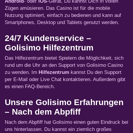
Android
- oder
iOS
-Gerät, Du kannst Dich in vollen
Zügen amüsieren. Das Casino ist für die mobile
Nutzung optimiert, einfach zu bedienen und kann auf
Smartphones, Desktop und Tablets genutzt werden.
24/7 Kundenservice –
Golisimo Hilfezentrum
Das Hilfezentrum bietet Spielern die Möglichkeit, sich
rund um die Uhr an den Support von Golisimo Casino
zu wenden. Im
Hilfezentrum
kannst Du den Support
per E-Mail oder Live Chat kontaktieren. Außerdem gibt
es einen FAQ-Bereich.
Unsere Golisimo Erfahrungen
– Nach dem Abpfiff
Nach dem Abpfiff hat Golisimo einen guten Eindruck bei
uns hinterlassen. Du kannst ein ziemlich großes