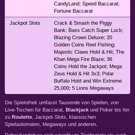
CandyLand; Speed Baccarat;
Fortune Baccarat
Jackpot Slots
Crack & Smash the Piggy
Bank; Bass Catch Super Luck;
Blazing Crown Deluxe; 20
Golden Coins Reel Fishing;
Majestic Claws Hold & Hit; The
Khan Mega Fire Blaze; 36
Coins Hold the Jackpot; Mega
Zeus Hold & Hit 3x3; Polar
Buffalo Hold and Win Extreme
25,000; 5 Lions Megaways
Die Spielothek umfasst Tausende von Spielen, von
Live-Tischen für Baccarat,
Blackjack
und Poker bis hin
zu
Roulette
, Jackpot-Slots, klassischen
Spielautomaten, Megaways und anderen.