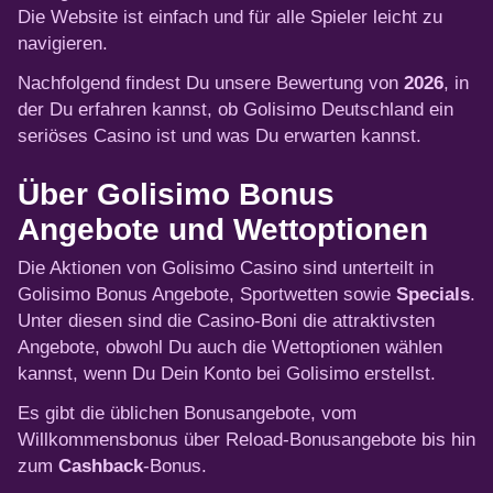
Die Website ist einfach und für alle Spieler leicht zu
navigieren.
Nachfolgend findest Du unsere Bewertung von
2026
, in
der Du erfahren kannst, ob Golisimo Deutschland ein
seriöses Casino ist und was Du erwarten kannst.
Über Golisimo Bonus
Angebote und Wettoptionen
Die Aktionen von Golisimo Casino sind unterteilt in
Golisimo Bonus Angebote, Sportwetten sowie
Specials
.
Unter diesen sind die Casino-Boni die attraktivsten
Angebote, obwohl Du auch die Wettoptionen wählen
kannst, wenn Du Dein Konto bei Golisimo erstellst.
Es gibt die üblichen Bonusangebote, vom
Willkommensbonus über Reload-Bonusangebote bis hin
zum
Cashback
-Bonus.