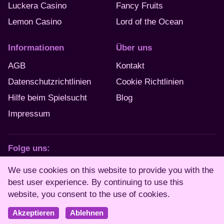
Luckera Casino
Fancy Fruits
Lemon Casino
Lord of the Ocean
Informationen
Über uns
AGB
Kontakt
Datenschutzrichtlinien
Cookie Richtlinien
Hilfe beim Spielsucht
Blog
Impressum
Folge uns:
X
Pinterest
We use cookies on this website to provide you with the
best user experience. By continuing to use this
website, you consent to the use of cookies.
Casino Deutschland kann nicht für Schäden oder Verluste von Geld
haftbar gemacht werden. Online Casinospiele mit echtem Geld können
Akzeptieren
Ablehnen
Probleme verursachen und ziehen hohe Risiken mit sich. Bevor Du mit