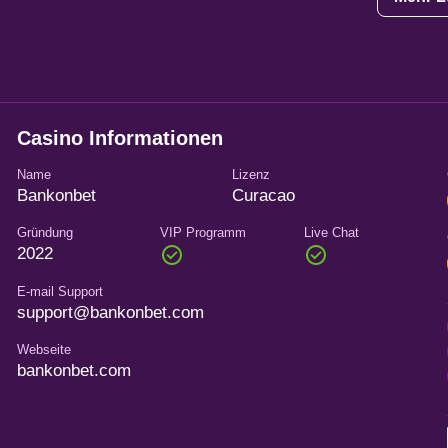
Casino Informationen
Name
Lizenz
Bankonbet
Curacao
Gründung
VIP Programm
Live Chat
2022
E-mail Support
support@bankonbet.com
Webseite
bankonbet.com