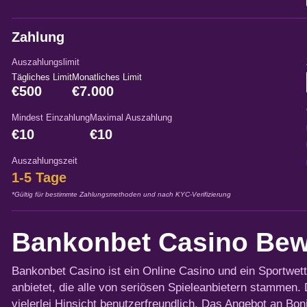
Zahlung
Auszahlungslimit
Tägliches Limit
Monatliches Limit
€500
€7.000
Mindest Einzahlung
Maximal Auszahlung
€10
€10
Auszahlungszeit
1-5 Tage
*Gültig für bestimmte Zahlungsmethoden und nach KYC-Verifizierung
Bankonbet Casino Bew
Bankonbet Casino ist ein Online Casino und ein Sportwet
anbietet, die alle von seriösen Spieleanbietern stammen. Da
vielerlei Hinsicht benutzerfreundlich. Das Angebot an Bo