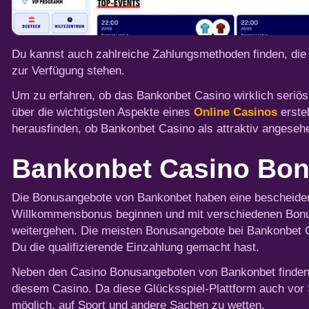
Du kannst auch zahlreiche Zahlungsmethoden finden, die 
zur Verfügung stehen.
Um zu erfahren, ob das Bankonbet Casino wirklich seriös
über die wichtigsten Aspekte eines
Online Casinos
erste
herausfinden, ob Bankonbet Casino als attraktiv angese
Bankonbet Casino Bo
Die Bonusangebote von Bankonbet haben eine bescheiden
Willkommensbonus beginnen und mit verschiedenen Bon
weitergehen. Die meisten Bonusangebote bei Bankonbet 
Du die qualifizierende Einzahlung gemacht hast.
Neben den Casino Bonusangeboten von Bankonbet finden
diesem Casino. Da diese Glücksspiel-Plattform auch vor 
möglich, auf Sport und andere Sachen zu wetten.