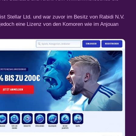
st Stellar Ltd. und war zuvor im Besitz von Rabidi N.V.
 jedoch eine Lizenz von den Komoren wie im Anjouan