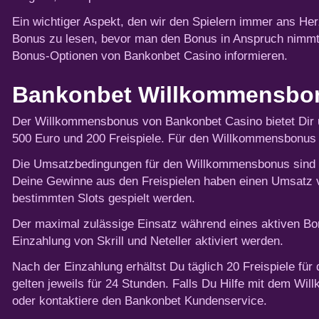
Ein wichtiger Aspekt, den wir den Spielern immer ans Her
Bonus zu lesen, bevor man den Bonus in Anspruch nimmt.
Bonus-Optionen von Bankonbet Casino informieren.
Bankonbet Willkommensbon
Der Willkommensbonus von Bankonbet Casino bietet Dir 
500 Euro und 200 Freispiele. Für den Willkommensbonus 
Die Umsatzbedingungen für den Willkommensbonus sind 35
Deine Gewinne aus den Freispielen haben einen Umsatz 
bestimmten Slots gespielt werden.
Der maximal zulässige Einsatz während eines aktiven Bon
Einzahlung von Skrill und Neteller aktiviert werden.
Nach der Einzahlung erhältst Du täglich 20 Freispiele für 
gelten jeweils für 24 Stunden. Falls Du Hilfe mit dem W
oder kontaktiere den Bankonbet Kundenservice.