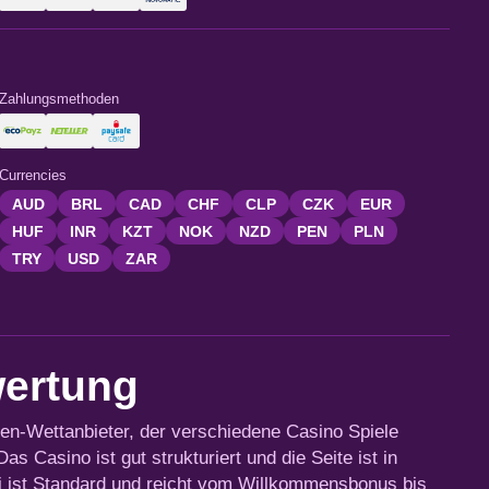
Zahlungsmethoden
Currencies
AUD
BRL
CAD
CHF
CLP
CZK
EUR
HUF
INR
KZT
NOK
NZD
PEN
PLN
TRY
USD
ZAR
ertung
ten-Wettanbieter, der verschiedene Casino Spiele
s Casino ist gut strukturiert und die Seite ist in
ni ist Standard und reicht vom Willkommensbonus bis