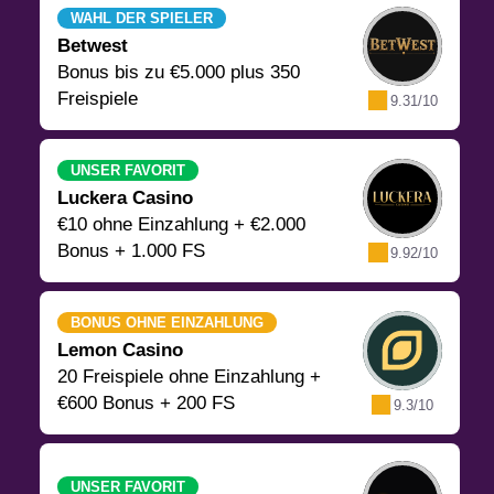
WAHL DER SPIELER
Betwest
Bonus bis zu €5.000 plus 350
Freispiele
9.31/10
UNSER FAVORIT
Luckera Casino
€10 ohne Einzahlung + €2.000
Bonus + 1.000 FS
9.92/10
BONUS OHNE EINZAHLUNG
Lemon Casino
20 Freispiele ohne Einzahlung +
€600 Bonus + 200 FS
9.3/10
UNSER FAVORIT